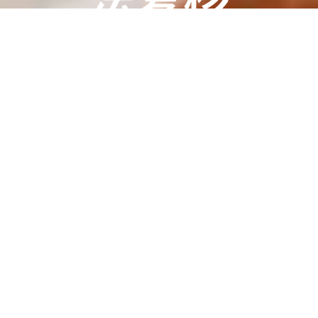
由持牌顾问联合加拿大执业律师负责递交包括
强制令、拒签后司法符合等疑难案例的联邦法
院诉讼处理。
顾问团队