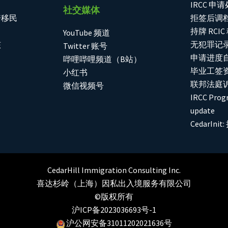
IRCC 申
社交媒体
资移民
拒签后调
持牌 RCI
YouTube 频道
核
无犯罪记
Twitter 账号
申请进度自助
哔哩哔哩频道（B站）
毕业工签
小红书
联邦法庭
微信视频号
IRCC Progr
update
CedarIn
CedarHill Immigration Consulting Inc.
喜达杉岭（上海）因私出入境服务有限公司
©版权所有
沪ICP备2023036693号-1
沪公网安备31011202021636号