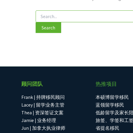
顾问团队
热推项目
Frank | 持牌移民顾问
本硕博留学移民
Lacey | 留学业务主管
蓝领留学移民
Thea | 资深签证文案
低龄留学及家长
Jamie | 业务经理
旅签、学签和工
Jun | 加拿大执业律师
省提名移民