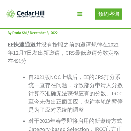
Skip
to
预约咨询
本周移民资讯
content
By
Doria Shi
/
December 8, 2022
EE快速通道
并没有按照之前的邀请规律在2022
年12月7日发出新邀请，CRS最低邀请分数定格
在491分
自2021版NOC上线后，EE的CRS打分系
统一直存在问题，导致部分申请人分数
计算不准确无法获得应有的分数。IRCC
至今未做出正面回应，也许本轮的暂停
是为了应对系统的调整
对于2023年春季即将启用的新邀请方式
Category-based Selection，IRCC官方正