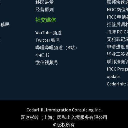
签
移民讲堂
联邦快速
经营原则
NOC 岗
IRCC 申
社交媒体
资移民
拒签后调
持牌 RCI
YouTube 频道
核
无犯罪记
Twitter 账号
申请进度自助
哔哩哔哩频道（B站）
毕业工签
小红书
联邦法庭
微信视频号
IRCC Progr
update
CedarIn
CedarHill Immigration Consulting Inc.
喜达杉岭（上海）因私出入境服务有限公司
©版权所有