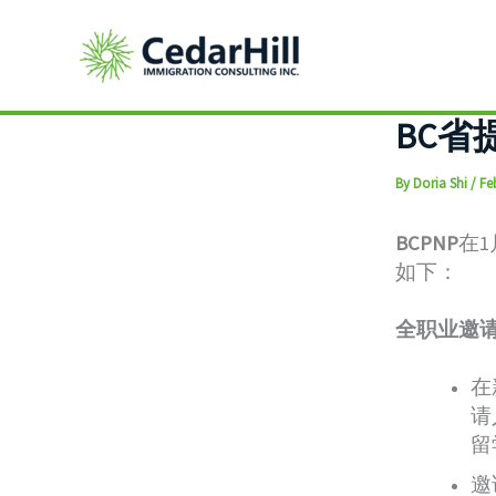
Skip
to
content
BC省
By
Doria Shi
/
Fe
BCPNP
在
如下：
全职业邀
在
请
留
邀