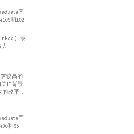
raduate国
5和102
linked）最
请人
，凭借较高的
关IT背景
式的改革，
。
raduate国
0和85