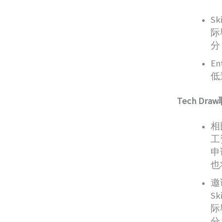
Sk
际
分
En
低
Tech D
相
工
申
也
邀
Sk
际
分