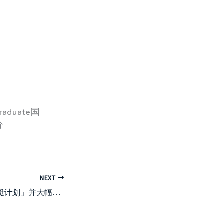
raduate国
分
NEXT
加拿大延长「救生艇计划」并大幅降低申请门槛