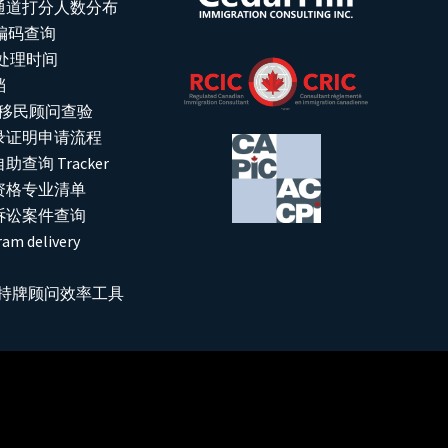
通道打分人数分布
位编码查询
请处理时间
档
C 移民顾问查验
录证明申请流程
查询 Tracker
资格专业清单
诉讼案件查询
am delivery
it: 持牌顾问效率工具