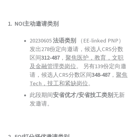
1. NOI
主动邀请类别
20230605
法语类别
（EE-linked PNP）
发出278份定向邀请，候选人CRS分数
区间
312-487
，
聚焦医护，教育，文职
及金融管理类岗位
。 另有139份定向邀
请，候选人CRS分数区间
348-487
，
聚焦
Tech
，技工和紧缺岗位
。
此段期间
安省优才
/
安省技工类别
无新
发邀请。
2. EOI打分择优邀请类别