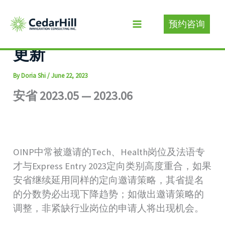
Skip
to
预约咨询
近期安省、BC省省提名动态
content
更新
By
Doria Shi
/
June 22, 2023
安省 2023.05 — 2023.06
OINP中常被邀请的Tech、Health岗位及法语专
才与Express Entry 2023定向类别高度重合，如果
安省继续延用同样的定向邀请策略，其省提名
的分数势必出现下降趋势；如做出邀请策略的
调整，非紧缺行业岗位的申请人将出现机会。