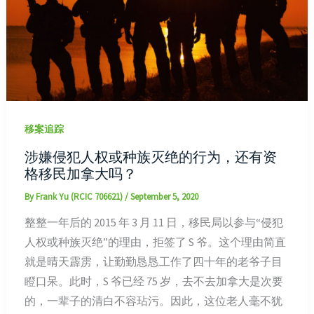
移案追踪
涉嫌侵犯人权或种族灭绝的行为，还有资
格移民加拿大吗？
By
Frank Yu (RCIC 706621)
/
September 5, 2020
整整一年后的 2015 年 3 月 11 日，移民局以参与“侵犯
人权或种族灭绝”的理由，拒签了 S 爷。这个理由简直
就是晴天霹雳，让勤勤恳恳工作了四十年的老爷子目
瞪口呆。此时，S 爷已经 75 岁，去不去加拿大是次要
的，一辈子的清白不容玷污。因此，这位老人毫不犹