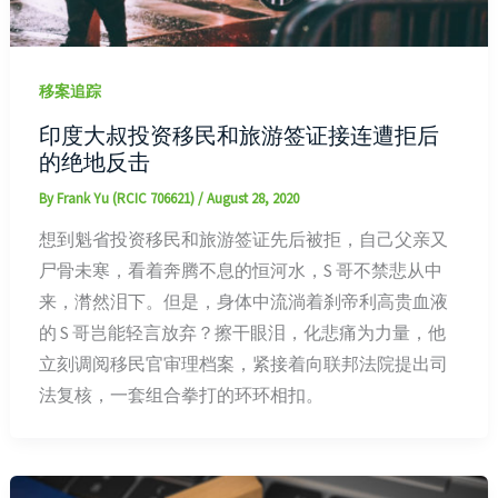
移案追踪
印度大叔投资移民和旅游签证接连遭拒后
的绝地反击
By
Frank Yu (RCIC 706621)
/
August 28, 2020
想到魁省投资移民和旅游签证先后被拒，自己父亲又
尸骨未寒，看着奔腾不息的恒河水，S 哥不禁悲从中
来，潸然泪下。但是，身体中流淌着刹帝利高贵血液
的 S 哥岂能轻言放弃？擦干眼泪，化悲痛为力量，他
立刻调阅移民官审理档案，紧接着向联邦法院提出司
法复核，一套组合拳打的环环相扣。