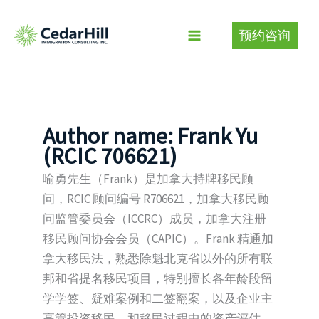
Skip
to
预约咨询
content
Author name: Frank Yu
(RCIC 706621)
喻勇先生（Frank）是加拿大持牌移民顾
问，RCIC 顾问编号 R706621，加拿大移民顾
问监管委员会（ICCRC）成员，加拿大注册
移民顾问协会会员（CAPIC）。Frank 精通加
拿大移民法，熟悉除魁北克省以外的所有联
邦和省提名移民项目，特别擅长各年龄段留
学学签、疑难案例和二签翻案，以及企业主
高管投资移民，和移民过程中的资产评估、