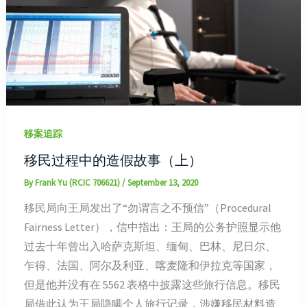
移案追踪
移民过程中的造假故事（上）
By
Frank Yu (RCIC 706621)
/
September 13, 2020
移民局向王局发出了“勿谓言之不预信”（Procedural
Fairness Letter），信中指出：王局的公务护照显示他
过去十年曾出入哈萨克斯坦、缅甸、巴林、尼日尔、
乍得、法国、阿尔及利亚、喀麦隆和伊拉克等国家，
但是他并没有在 5562 表格中披露这些旅行信息。移民
局借此认为王局隐瞒个人旅行记录，涉嫌移民材料造