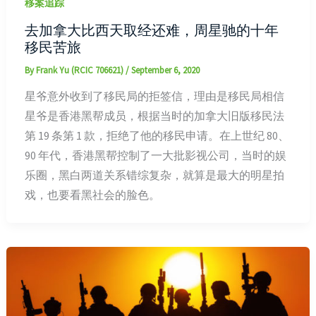
移案追踪
去加拿大比西天取经还难，周星驰的十年
移民苦旅
By
Frank Yu (RCIC 706621)
/
September 6, 2020
星爷意外收到了移民局的拒签信，理由是移民局相信
星爷是香港黑帮成员，根据当时的加拿大旧版移民法
第 19 条第 1 款，拒绝了他的移民申请。在上世纪 80、
90 年代，香港黑帮控制了一大批影视公司，当时的娱
乐圈，黑白两道关系错综复杂，就算是最大的明星拍
戏，也要看黑社会的脸色。