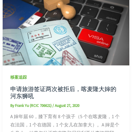
移案追踪
申请旅游签证两次被拒后，喀麦隆大婶的
河东狮吼
By
Frank Yu (RCIC 706621)
/
August 27, 2020
A 婶年届 60，膝下育有 8 个孩子（5 个在喀麦隆，1 个
在法国，1 个在德国，1 个女儿在加拿大）。A 婶是个