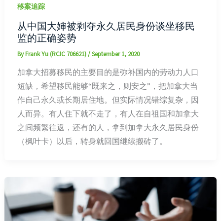
移案追踪
从中国大婶被剥夺永久居民身份谈坐移民
监的正确姿势
By
Frank Yu (RCIC 706621)
/
September 1, 2020
加拿大招募移民的主要目的是弥补国内的劳动力人口
短缺，希望移民能够“既来之，则安之”，把加拿大当
作自己永久或长期居住地。但实际情况错综复杂，因
人而异。有人住下就不走了，有人在自祖国和加拿大
之间频繁往返，还有的人，拿到加拿大永久居民身份
（枫叶卡）以后，转身就回国继续搬砖了。