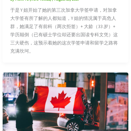
于是 Y 姐开始了她的第三次加拿大学签申请，对加拿
大学签有所了解的人都知道，Y 姐的情况属于高危人
群，她满足了有前科（两次拒签）+ 大龄（33 岁）+
学历颠倒（已有硕士学位却还要出国读专科文凭）这
三大硬伤，这预示着她的这次学签申请和留学之路将
充满坎坷。